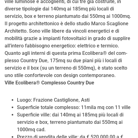
ville luminose e accoglienti, di cui tre già costruite, in
diverse tipologie dai 140mq ai 185mq più locali di
servizio, box e terreno piantumato dai 550mq ai 1000mq.
Il progetto architettonico è dello studio Marco Scaglione
Architetto. Sono ville libere da vincoli energetici e di
mobilità grazie a impianti fotovoltaici in grado di supplire
all’intero fabbisogno energetico: elettrico e termico.
Quanto agli interni di questa prima Ecolibera® del com-
plesso Country Due, 175mq su due piani più i locali di
servizio e il box (su un terreno di 550mq), è stato scelto
uno stile confortevole con design contemporaneo.
Ville Ecolibera® Complesso Country Due
Luogo: Frazione Castiglione, Asti
Superficie totale complesso: 11mila mq con 11 ville
Superficie ville: dai 140mq ai 185mq più locali di
servizio e box, terreno piantumato dai 550mq ai
1000mq cad.
Prezzo di vendita delle ville: da € 520.000,00 a €