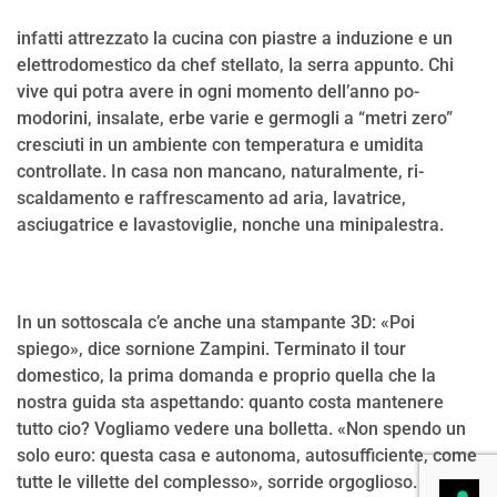
infatti attrezzato la cu­cina con piastre a indu­zione e un
elettrodome­stico da chef stellato, la serra appunto. Chi
vive qui potra avere in ogni momento dell’anno po­
modorini, insalate, erbe varie e germogli a “me­tri zero”
cresciuti in un ambiente con tempera­tura e umidita
control­late. In casa non manca­no, naturalmente, ri­
scaldamento e raffre­scamento ad aria, lava­trice,
asciugatrice e la­vastoviglie, nonche una minipalestra.
In un sot­toscala c’e anche una stampante 3D: «Poi
spiego», dice sornione Zampini. Terminato il tour
domestico, la prima domanda e proprio quella che la
nostra guida sta aspettando: quanto costa mante­nere
tutto cio? Vogliamo vedere una bollet­ta. «Non spendo un
solo euro: questa casa e autonoma, autosufficiente, come
tutte le villette del complesso», sorride orgoglioso.