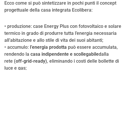
Ecco come si può sintetizzare in pochi punti il concept
progettuale della casa integrata Ecolibera:
• produzione: case Energy Plus con fotovoltaico e solare
termico in grado di produrre tutta l’energia necessaria
all’abitazione e allo stile di vita dei suoi abitanti;
• accumulo:
l’energia prodotta
può essere accumulata,
rendendo la
casa indipendente e scollegabile
dalla
rete
(off-grid-ready)
, eliminando i costi delle bollette di
luce e gas;
• ricarica: la corretta integrazione tra fotovoltaico ed
energy storage consente
la ricarica dei i veicoli elettrici
nelle ore serali
, sfruttando l’energia accumulata durante il
giorno;
• autoproduzione e autoconsumo: il surplus di energia
alimenta anche
un sistema intelligente indoor per
coltivare ortaggi in maniera biologica e automatizzata;
• rendita: su richiesta, la casa può essere predisposta