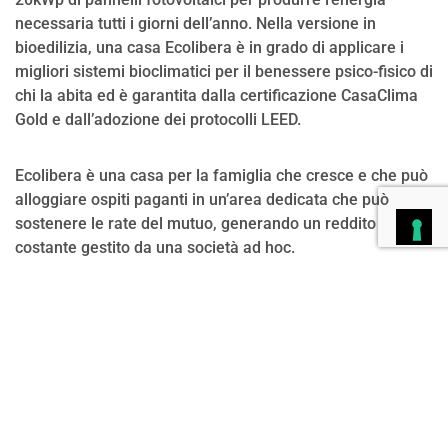
necessaria tutti i giorni dell’anno. Nella versione in
bioedilizia, una casa Ecolibera è in grado di applicare i
migliori sistemi bioclimatici per il benessere psico-fisico di
chi la abita ed è garantita dalla certificazione CasaClima
Gold e dall’adozione dei protocolli LEED.
Ecolibera è una casa per la famiglia che cresce e che può
alloggiare ospiti paganti in un’area dedicata che può
sostenere le rate del mutuo, generando un reddito
costante gestito da una società ad hoc.
Ecolibera è un progetto immobiliare rivoluzionario che
armonizza le esigenze di sostenibilità integrate con
un’innovazione progettuale che parte da un sistema di
tetto “attivo”.
Una casa Ecolibera è Energy Plus: produce
in autonomia più energia di quanto serva per le sue
necessità, tanto da consentire di usare il surplus
energetico per ricaricare veicoli elettrici e altre funzioni. Il